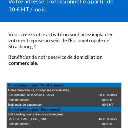
Votre adresse professionnelle à partir de
30 € HT / mois.
V
ous crée
z
votre activité ou souhaitez implanter
votre entreprise
au sein
de l'Eurometropole de
Strasbourg ?
B
énéficie
z
de notre service de
domiciliation
commerciale
.